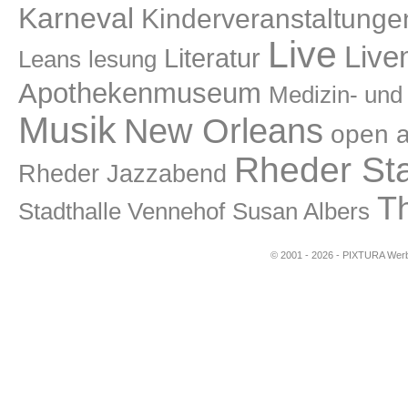
Karneval
Kinderveranstaltunge
Live
Live
Literatur
lesung
Leans
Apothekenmuseum
Medizin- un
Musik
New Orleans
open a
Rheder St
Rheder Jazzabend
T
Stadthalle Vennehof
Susan Albers
© 2001 - 2026 - PIXTURA Werbe