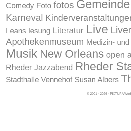
Gemeinde 
fotos
Comedy
Foto
Karneval
Kinderveranstaltunge
Live
Live
Literatur
lesung
Leans
Apothekenmuseum
Medizin- un
Musik
New Orleans
open a
Rheder St
Rheder Jazzabend
T
Stadthalle Vennehof
Susan Albers
© 2001 - 2026 - PIXTURA Werbe