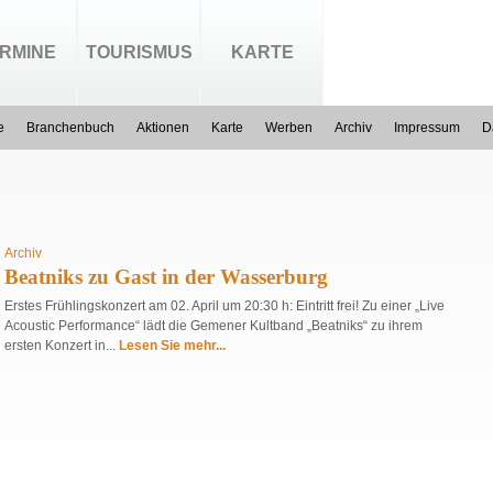
RMINE
TOURISMUS
KARTE
e
Branchenbuch
Aktionen
Karte
Werben
Archiv
Impressum
D
Archiv
Beatniks zu Gast in der Wasserburg
Erstes Frühlingskonzert am 02. April um 20:30 h: Eintritt frei! Zu einer „Live
Acoustic Performance“ lädt die Gemener Kultband „Beatniks“ zu ihrem
ersten Konzert in...
Lesen Sie mehr...