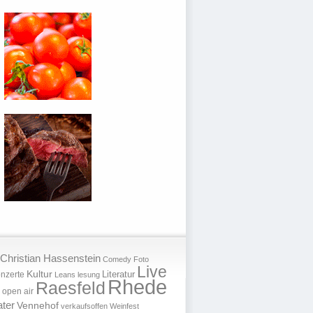
Christian Hassenstein
Comedy
Foto
Live
Kultur
nzerte
Literatur
Leans
lesung
Rhede
Raesfeld
open air
ter
Vennehof
verkaufsoffen
Weinfest