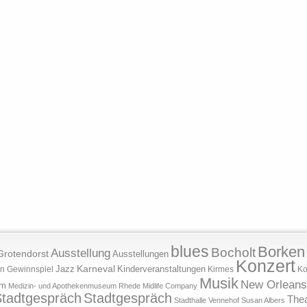
blues
Borken
Bocholt
Ausstellung
Grotendorst
Ausstellungen
Konzert
Jazz
Karneval
Kinderveranstaltungen
n
Gewinnspiel
Kirmes
Ko
Musik
New Orleans
um
Medizin- und Apothekenmuseum Rhede
Midlife Company
tadtgespräch
Stadtgespräch
Thea
Stadthalle Vennehof
Susan Albers