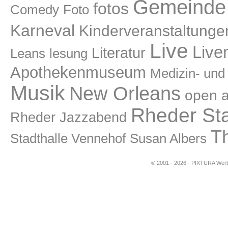
Gemeinde 
fotos
Comedy
Foto
Karneval
Kinderveranstaltunge
Live
Live
Literatur
lesung
Leans
Apothekenmuseum
Medizin- un
Musik
New Orleans
open a
Rheder St
Rheder Jazzabend
T
Stadthalle Vennehof
Susan Albers
© 2001 - 2026 - PIXTURA Werbe