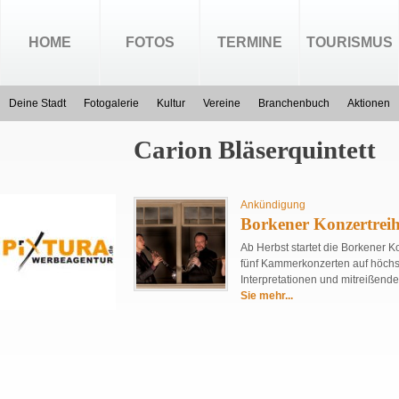
HOME
FOTOS
TERMINE
TOURISMUS
Deine Stadt
Fotogalerie
Kultur
Vereine
Branchenbuch
Aktionen
Carion Bläserquintett
Ankündigung
Borkener Konzertreih
Ab Herbst startet die Borkener K
fünf Kammerkonzerten auf höch
Interpretationen und mitreißender
Sie mehr...