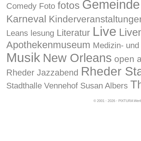
Gemeinde 
fotos
Comedy
Foto
Karneval
Kinderveranstaltunge
Live
Live
Literatur
lesung
Leans
Apothekenmuseum
Medizin- un
Musik
New Orleans
open a
Rheder St
Rheder Jazzabend
T
Stadthalle Vennehof
Susan Albers
© 2001 - 2026 - PIXTURA Werbe