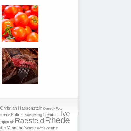
Christian Hassenstein
Comedy
Foto
Live
Kultur
nzerte
Literatur
Leans
lesung
Rhede
Raesfeld
open air
ter
Vennehof
verkaufsoffen
Weinfest