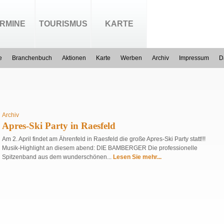
RMINE
TOURISMUS
KARTE
e
Branchenbuch
Aktionen
Karte
Werben
Archiv
Impressum
D
Archiv
Apres-Ski Party in Raesfeld
Am 2. April findet am Ährenfeld in Raesfeld die große Apres-Ski Party statt!!!
Musik-Highlight an diesem abend: DIE BAMBERGER Die professionelle
Spitzenband aus dem wunderschönen...
Lesen Sie mehr...