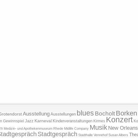
blues
Borken
Bocholt
Ausstellung
Grotendorst
Ausstellungen
Konzert
Jazz
Karneval
Kinderveranstaltungen
n
Gewinnspiel
Kirmes
Ko
Musik
New Orleans
um
Medizin- und Apothekenmuseum Rhede
Midlife Company
tadtgespräch
Stadtgespräch
Thea
Stadthalle Vennehof
Susan Albers