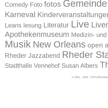
Gemeinde 
fotos
Comedy
Foto
Karneval
Kinderveranstaltunge
Live
Live
Literatur
lesung
Leans
Apothekenmuseum
Medizin- un
Musik
New Orleans
open a
Rheder St
Rheder Jazzabend
T
Stadthalle Vennehof
Susan Albers
© 2001 - 2026 - PIXTURA Werbe